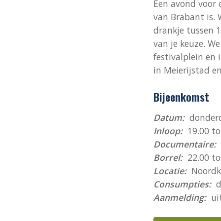
Een avond voor 
van Brabant is.
drankje tussen 
van je keuze. We
festivalplein en
in Meierijstad e
Bijeenkomst
Datum:
donderd
Inloop:
19.00 to
Documentaire:
2
Borrel:
22.00 to
Locatie:
Noordka
Consumpties:
de
Aanmelding:
uit