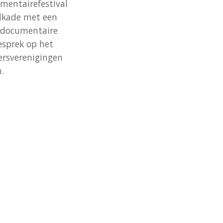
mentairefestival
rdkade met een
e documentaire
gesprek op het
mersverenigingen
.