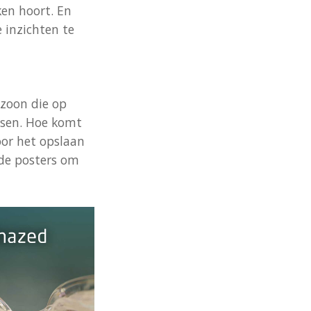
ken hoort. En
 inzichten te
 zoon die op
ssen. Hoe komt
oor het opslaan
 de posters om